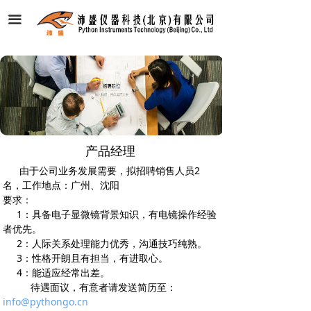
首页
끀
关于我们
新闻资讯
产品中心
测试业务
产品经理
由于公司业务发展需要，拟招聘销售人员2
招贤纳士
名，工作地点：广州、沈阳
要求：
联系我们
1：具备电子显微镜背景知识，有电镜操作经验
者优先。
English
2：人际关系处理能力优秀，沟通技巧纯熟。
3：性格开朗且有担当，有进取心。
4：能适应经常出差。
待遇面议，有意者请发送简历至：
info@pythongo.cn